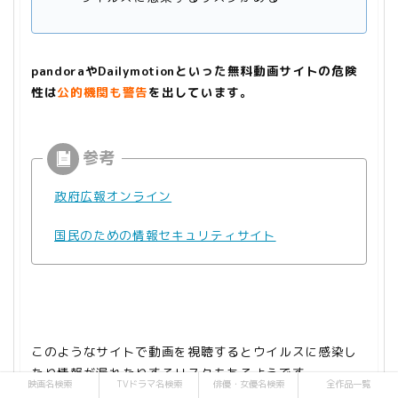
pandoraやDailymotionといった無料動画サイトの危険
性は
公的機関
も警告
を出しています。
政府広報オンライン
国民のための情報セキュリティサイト
このようなサイトで動画を視聴するとウイルスに感染し
たり情報が漏れたりするリスクもあるようです。
映画名検索
TVドラマ名検索
俳優・女優名検索
全作品一覧