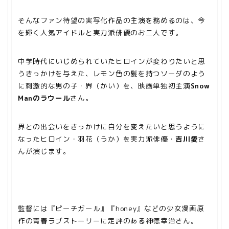
そんなファン待望の実写化作品の主演を務めるのは、今
を輝く人気アイドルと実力派俳優のお二人です。
中学時代にいじめられていたヒロインが変わりたいと思
うきっかけを与えた、レモン色の髪を持つソーダのよう
に刺激的な男の子・界（かい）を、映画単独初主演
Snow
Manのラウール
さん。
界との出会いをきっかけに自分を変えたいと思うように
なったヒロイン・羽花（うか）を実力派俳優・
吉川愛
さ
んが演じます。
監督には『ピーチガール』『honey』などの少女漫画原
作の青春ラブストーリーに定評のある神徳幸治さん。