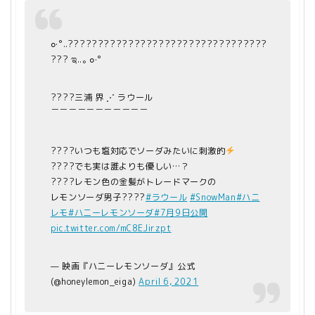
⠀
๐·°..?????????????????????????????????
??? ಇ..｡ ๐·°
????三浦 界 ⋰ ラウール
￣￣￣￣￣￣￣￣￣￣￣
????いつも塩対応でソーダみたいに刺激的
????でも実は誰よりも優しい…？
????レモン色の金髪がトレードマークの
レモンソーダ男子????
#ラウール
#SnowMan
#ハニ
レモ
#ハニーレモンソーダ
#7月9日公開
pic.twitter.com/mC8EJirzpt
— 映画『ハニーレモンソーダ』公式
(@honeylemon_eiga)
April 6, 2021