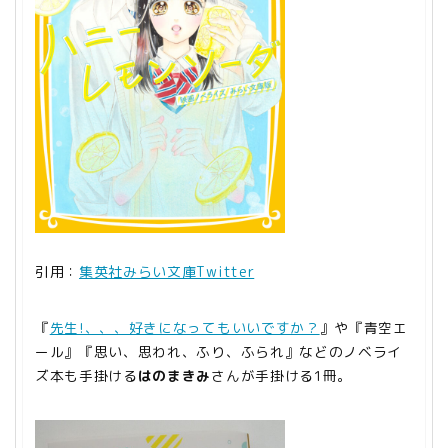
引用：
集英社みらい文庫Twitter
『
先生!、、、好きになってもいいですか？
』や『青空エ
ール』『思い、思われ、ふり、ふられ』などのノベライ
ズ本も手掛ける
はのまきみ
さんが手掛ける1冊。