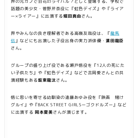
界の元カノで羽花のライバル？として登場する、学校で
話題の美少女・菅野芹奈役に『虹色デイズ』や『ライア
ー×ライアー』に出演する
堀田真由
さん。
界やみんなの良き理解者である高嶺友哉役は、『
龍馬
伝
』などにも出演した子役出身の実力派俳優・
濱田龍臣
さん。
グループの盛り上げ役である瀬戸悟役を『12人の死にた
い子供たち』や『虹色デイズ』などで吉岡愛さんとの共
演経験もある
坂東龍汰
さん。
悟に思いを寄せる幼馴染の遠藤あゆみ役を『映画 賭け
グルイ』や『BACK STREET GIRLSーゴクドルズー』など
に出演する
岡本夏美
さんが演じます。