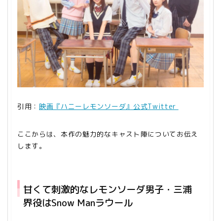
引用：
映画『ハニーレモンソーダ』公式Twitter
ここからは、本作の魅力的なキャスト陣についてお伝え
本編終了後のエンドロールでは、界と
します。
羽花の甘い日常が見られます。
ぜひ最後まで席を立たずに見ていてく
甘くて刺激的なレモンソーダ男子・三浦
ださいね♪
界役はSnow Manラウール