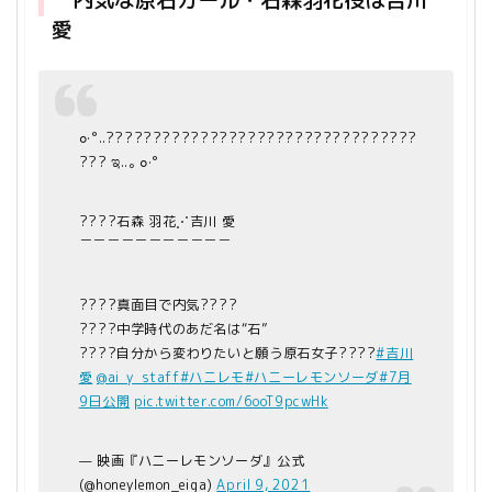
愛
⠀
๐·°..?????????????????????????????????
??? ಇ..｡ ๐·°
????石森 羽花⋰吉川 愛
￣￣￣￣￣￣￣￣￣￣￣
????真面目で内気????
????中学時代のあだ名は“石”
????自分から変わりたいと願う原石女子????
#吉川
愛
@ai_y_staff
#ハニレモ
#ハニーレモンソーダ
#7月
9日公開
pic.twitter.com/6ooT9pcwHk
— 映画『ハニーレモンソーダ』公式
(@honeylemon_eiga)
April 9, 2021