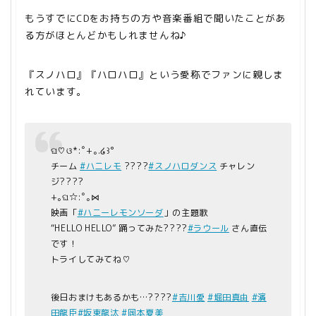
もうすでにCDをお持ちの方や音楽番組で聞いたことがあ
る方がほとんどかもしれませんね♪
『スノハロ』『ハロハロ』という愛称でファンに親しま
れています。
ଘ♡ଓ*:ﾟ+｡.໒꒱°
チーム
#ハニレモ
????
#スノハロダンス
チャレン
ジ????
+｡ଘ☆:ﾟ｡⋈
映画「
#ハニーレモンソーダ
」の主題歌
“HELLO HELLO” 踊ってみた????
#ラウール
さん直伝
です！
トライしてみてね♡
後日おまけもあるかも…????
#吉川愛
#堀田真由
#濱
田龍臣
#坂東龍汰
#岡本夏美