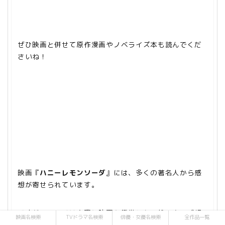
ぜひ映画と併せて原作漫画やノベライズ本も読んでくだ
さいね！
映画『
ハニーレモンソーダ
』には、多くの著名人から感
想が寄せられています。
ですが、ここでは実際に映画を鑑賞した一般の方の感想
映画名検索
TVドラマ名検索
俳優・女優名検索
全作品一覧
をお届けします。