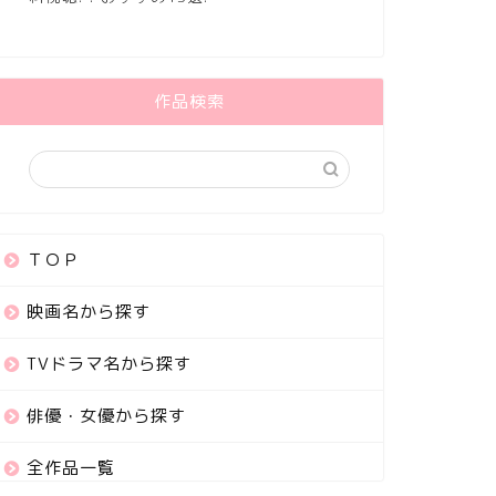
作品検索
ＴＯＰ
映画名から探す
TVドラマ名から探す
俳優・女優から探す
全作品一覧