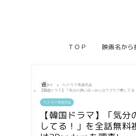
ＴＯＰ
映画名から
HOME
TVドラマ秀逸作品
【韓国ドラマ】「気分の良い日〜みんなラブラブ愛してる！」
TVドラマ秀逸作品
【韓国ドラマ】「気分
してる！」を全話無料