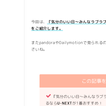
今回は、
『気分のいい日～みんなラブラ
をご紹介します。
またpandoraやDailymotionで
さいね。
この記事
『気分のいい日～みんなラブ
るなら
U-NEXT
が1番おすすめ！