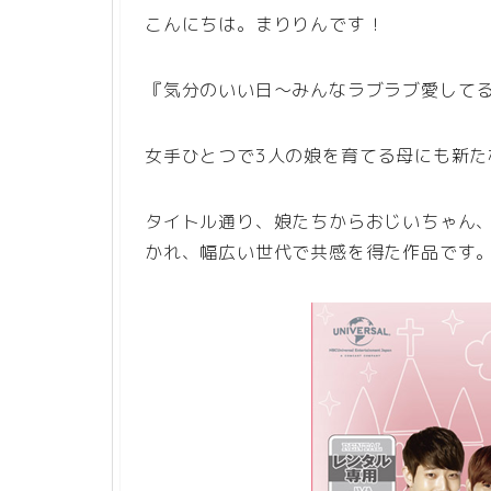
こんにちは。まりりんです！
『気分のいい日～みんなラブラブ愛してる
女手ひとつで3人の娘を育てる母にも新
タイトル通り、娘たちからおじいちゃん
かれ、幅広い世代で共感を得た作品です