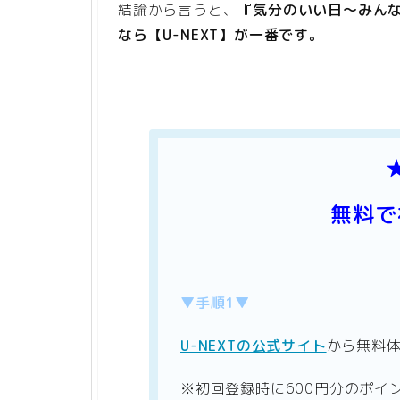
結論から言うと、
『気分のいい日～みん
なら【U-NEXT】が一番です。
無料で
▼手順1▼
U-NEXTの公式サイト
から無料
※初回登録時に600円分のポイ