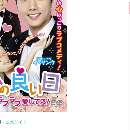
用：
公式サイト