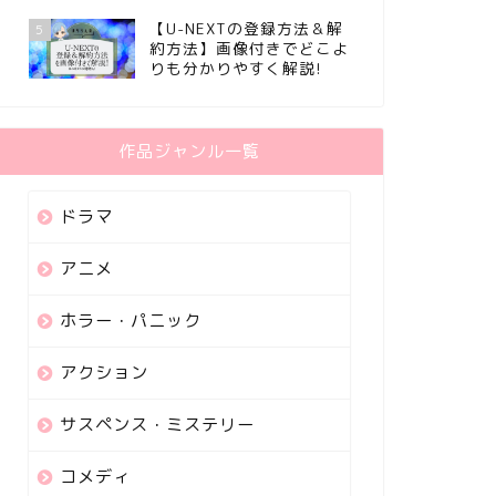
【U-NEXTの登録方法＆解
5
約方法】画像付きでどこよ
りも分かりやすく解説!
作品ジャンル一覧
ドラマ
アニメ
ホラー・パニック
アクション
サスペンス・ミステリー
コメディ