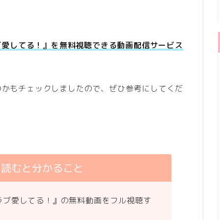
ブ愛してる！』を無料視聴できる動画配信サービス
見られるのかもチェックしましたので、ぜひ参考にしてくだ
を読むと分かること
ラブ愛してる！』の無料動画をフル視聴す