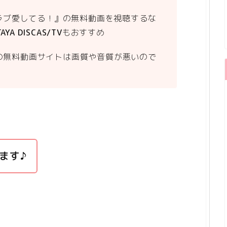
ラブ愛してる！』の無料動画を視聴するな
AYA DISCAS/TV
もおすすめ
onなどの無料動画サイトは画質や音質が悪いので
ます♪