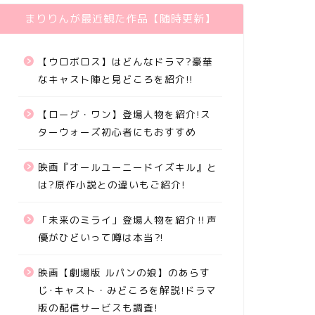
まりりんが最近観た作品【随時更新】
【ウロボロス】はどんなドラマ?豪華
なキャスト陣と見どころを紹介!!
【ローグ・ワン】登場人物を紹介!ス
ターウォーズ初心者にもおすすめ
映画『オールユーニードイズキル』と
は?原作小説との違いもご紹介!
「未来のミライ」登場人物を紹介‼声
優がひどいって噂は本当⁈
映画【劇場版 ルパンの娘】のあらす
じ･キャスト・みどころを解説!ドラマ
版の配信サービスも調査!