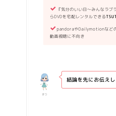
『気分のいい日～みんなラブ
らDVDを宅配レンタルできる
TSUT
pandoraやDailymoti
動画視聴に不向き
結論を先にお伝えし
まり