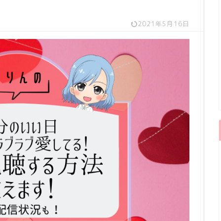
2021年5月16日