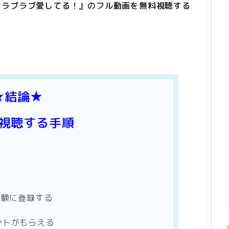
なラブラブ愛してる！』のフル動画を無料視聴する
★結論★
視聴する手順
体験に登録する
ントがもらえる