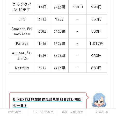
クランクイ
14日
非公開
3,000
990円
ン!ビデオ
dTV
31日
12万
ｰ
550円
Amazon Pri
30日
非公開
ｰ
500円
meVideo
Paravi
14日
非公開
ｰ
1,017円
ABEMAプレ
14日
非公開
ｰ
960円
ミアム
Netflix
なし
非公開
ｰ
880円
U-NEXTは見放題作品数も無料お試し期間
も一番！
まり
映画名検索
TVドラマ名検索
俳優・女優名検索
全作品一覧