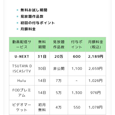
無料お試し期間
見放題作品数
初回の付与ポイント
月額料金
動画配信サ
無料
見放題
付与ポ
月額料金
ービス
期間
作品数
イント
(税込)
U-NEXT
31日
20万
600
2,189円
TSUTAYA D
30日
非公開
1,100
2,659円
ISCAS/TV
Hulu
14日
7万
ｰ
1,026円
FODプレミ
14日
5万
1,300
976円
アム
ビデオマー
初月
4万
550
1,078円
ケット
無料