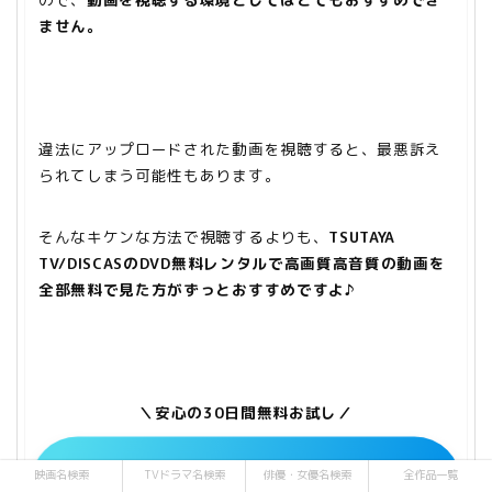
ません
。
違法にアップロードされた動画を視聴すると、最悪訴え
られてしまう可能性もあります。
そんなキケンな方法で視聴するよりも、
TSUTAYA
TV/DISCASのDVD無料レンタルで高画質高音質の動画を
全部無料で見た方がずっとおすすめですよ♪
＼安心の30日間無料お試し／
TSUTAYA DISCAS/TSUTAYA TVで
映画名検索
TVドラマ名検索
俳優・女優名検索
全作品一覧