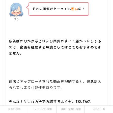
それに画質がとーっても
悪い
の！
まり
広告ばかりが表示されたり画質がすごく悪かったりする
ので、
動画を視聴する環境としてはとてもおすすめでき
ません
。
違法にアップロードされた動画を視聴すると、最悪訴え
られてしまう可能性もあります。
そんなキケンな方法で視聴するよりも、
TSUTAYA
TV/DISCASのDVD無料レンタルで高画質高音質の動画を
映画名検索
TVドラマ名検索
俳優・女優名検索
全作品一覧