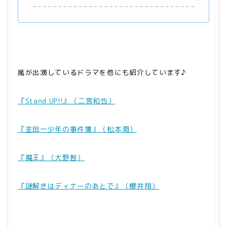
嵐が出演しているドラマを他にも紹介しています♪
『Stand UP!!』（二宮和也
）
『金田一少年の事件簿』（松本潤）
『魔王』（大野智）
『謎解きはディナーのあとで』（櫻井翔）