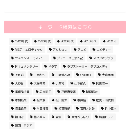
キーワード検索はこちら
1980年代
1990年代
2000年代
2010年代
2021年
R指定・エロティック
アクション
アニメ
コメディー
サスペンス・ミステリー
ジャニーズ出演作品
スタジオジブリ
ドキュメンタリー
ドラマ
ラブストーリー・ラブコメディ
上戸彩
二宮和也
二階堂ふみ
北川景子
大森南朋
大野智
天海祐希
小栗旬
山下智久
岡田准一
嵐作品特集
広末涼子
戸田恵梨香
新垣結衣
木村拓哉
松本潤
松田翔太
櫻井翔
歴史・時代劇
深津絵里
生田斗真
相葉雅紀
石原さとみ
竹中直人
細田守
藤木直人
要潤
貫地谷しほり
韓国ドラマ
韓国・アジア