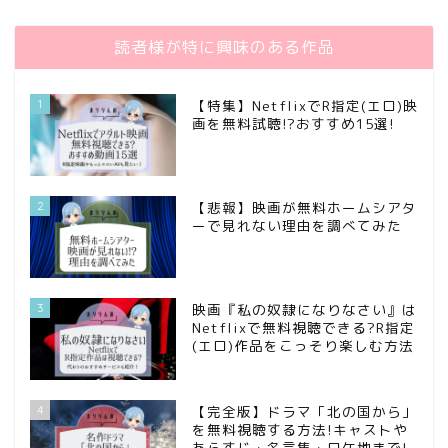
読者様が特に興味のある作品
1
【特集】NetflixでR指定(エロ)映
画を無料試聴!?おすすめ15選!
2
【悲報】映画が無料ホームシアタ
ーで見れない理由を調べてみた
3
映画『私の奴隷になりなさい』は
Netflixで無料視聴できる?R指定
(エロ)作品をこっそり楽しむ方法
4
【完全版】ドラマ「北の国から」
を無料視聴する方法!キャストや
あらすじ・名言集・ロケ地まで!