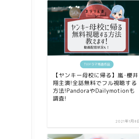
TVドラマ秀逸作品
【ヤンキー母校に帰る】嵐･櫻井
翔主演!全話無料でフル視聴する
方法!PandoraやDailymotionも
調査!
2021年1月8