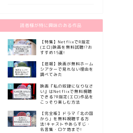
読者様が特に興味のある作品
【特集】NetflixでR指定
1
(エロ)映画を無料試聴!?お
すすめ15選!
【悲報】映画が無料ホーム
2
シアターで見れない理由を
調べてみた
映画『私の奴隷になりなさ
3
い』はNetflixで無料視聴
できる?R指定(エロ)作品を
こっそり楽しむ方法
【完全版】ドラマ「北の国
4
から」を無料視聴する方
法!キャストやあらすじ・
名言集・ロケ地まで!