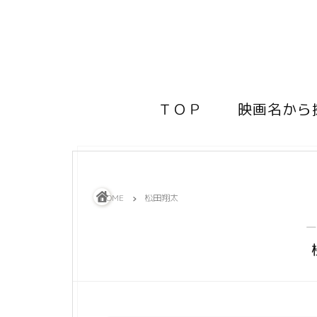
ＴＯＰ
映画名から
HOME
松田翔太
―