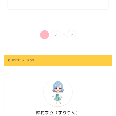
...
1
2
9
HOME
ドラマ
鈴村まり（まりりん）