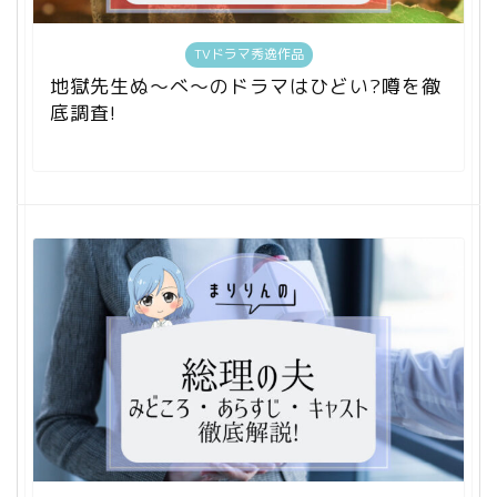
TVドラマ秀逸作品
地獄先生ぬ～べ～のドラマはひどい?噂を徹
底調査!