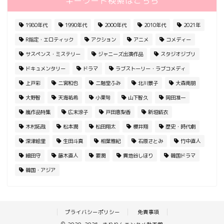
キーワード検索はこちら
1980年代
1990年代
2000年代
2010年代
2021年
R指定・エロティック
アクション
アニメ
コメディー
サスペンス・ミステリー
ジャニーズ出演作品
スタジオジブリ
ドキュメンタリー
ドラマ
ラブストーリー・ラブコメディ
上戸彩
二宮和也
二階堂ふみ
北川景子
大森南朋
大野智
天海祐希
小栗旬
山下智久
岡田准一
嵐作品特集
広末涼子
戸田恵梨香
新垣結衣
木村拓哉
松本潤
松田翔太
櫻井翔
歴史・時代劇
深津絵里
生田斗真
相葉雅紀
石原さとみ
竹中直人
細田守
藤木直人
要潤
貫地谷しほり
韓国ドラマ
韓国・アジア
プライバシーポリシー
免責事項