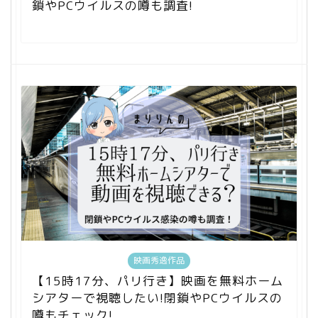
鎖やPCウイルスの噂も調査!
映画秀逸作品
【15時17分、パリ行き】映画を無料ホーム
シアターで視聴したい!閉鎖やPCウイルスの
噂もチェック!