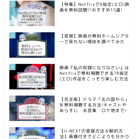
1
【特集】NetflixでR指定(エロ)映
画を無料試聴!?おすすめ15選!
2
【悲報】映画が無料ホームシアタ
ーで見れない理由を調べてみた
3
映画『私の奴隷になりなさい』は
Netflixで無料視聴できる?R指定
(エロ)作品をこっそり楽しむ方法
4
【完全版】ドラマ「北の国から」
を無料視聴する方法!キャストや
あらすじ・名言集・ロケ地まで!
5
【U-NEXTの登録方法＆解約方
法】画像付きでどこよりも分かり