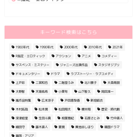
キーワード検索はこちら
1980年代
1990年代
2000年代
2010年代
2021年
R指定・エロティック
アクション
アニメ
コメディー
サスペンス・ミステリー
ジャニーズ出演作品
スタジオジブリ
ドキュメンタリー
ドラマ
ラブストーリー・ラブコメディ
上戸彩
二宮和也
二階堂ふみ
北川景子
大森南朋
大野智
天海祐希
小栗旬
山下智久
岡田准一
嵐作品特集
広末涼子
戸田恵梨香
新垣結衣
木村拓哉
松本潤
松田翔太
櫻井翔
歴史・時代劇
深津絵里
生田斗真
相葉雅紀
石原さとみ
竹中直人
細田守
藤木直人
要潤
貫地谷しほり
韓国ドラマ
韓国・アジア