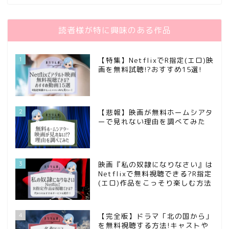
読者様が特に興味のある作品
1
【特集】NetflixでR指定(エロ)映
画を無料試聴!?おすすめ15選!
2
【悲報】映画が無料ホームシアタ
ーで見れない理由を調べてみた
3
映画『私の奴隷になりなさい』は
Netflixで無料視聴できる?R指定
(エロ)作品をこっそり楽しむ方法
4
【完全版】ドラマ「北の国から」
を無料視聴する方法!キャストや